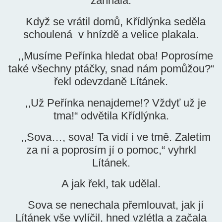
zahnala.
Když se vrátil domů, Křídlýnka seděla
schoulená v hnízdě a velice plakala.
,,Musíme Peřínka hledat oba! Poprosíme
také všechny ptáčky, snad nám pomůžou?“
řekl odevzdaně Lítánek.
,,Už Peřínka nenajdeme!? Vždyť už je
tma!“ odvětila Křídlýnka.
,,Sova…, sova! Ta vidí i ve tmě. Zaletím
za ní a poprosím jí o pomoc,“ vyhrkl
Lítánek.
A jak řekl, tak udělal.
Sova se nenechala přemlouvat, jak jí
Lítánek vše vylíčil, hned vzlétla a začala