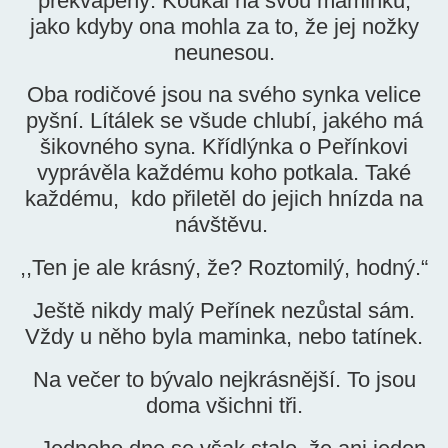
překvapený. Koukal na svou maminku,
jako kdyby ona mohla za to, že jej nožky
neunesou.
Oba rodičové jsou na svého synka velice
pyšní. Lítálek se všude chlubí, jakého má
šikovného syna. Křídlýnka o Peřínkovi
vyprávěla každému koho potkala. Také
každému, kdo přiletěl do jejich hnízda na
návštěvu.
,,Ten je ale krásný, že? Roztomilý, hodný.“
Ještě nikdy malý Peřínek nezůstal sám.
Vždy u něho byla maminka, nebo tatínek.
Na večer to bývalo nejkrásnější. To jsou
doma všichni tři.