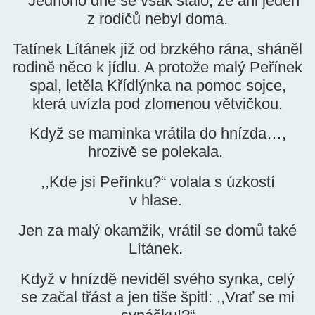
Jednoho dne se však stalo, že ani jeden
z rodičů nebyl doma.
Tatínek Lítánek již od brzkého rána, sháněl
rodině něco k jídlu. A protože malý Peřínek
spal, letěla Křídlýnka na pomoc sojce,
která uvízla pod zlomenou větvičkou.
Když se maminka vrátila do hnízda…,
hrozivě se polekala.
,,Kde jsi Peřínku?“ volala s úzkostí
v hlase.
Jen za malý okamžik, vrátil se domů také
Lítánek.
Když v hnízdě neviděl svého synka, celý
se začal třást a jen tiše špitl: ,,Vrať se mi