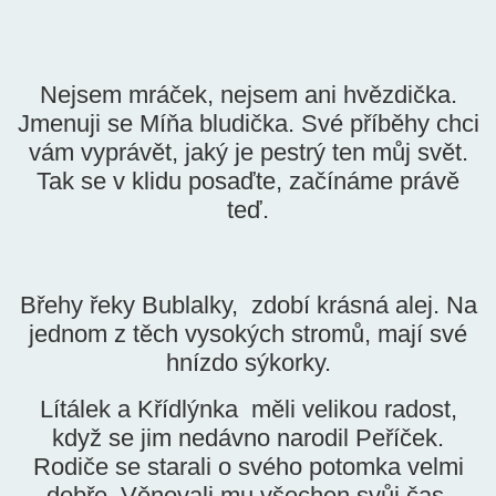
Nejsem mráček, nejsem ani hvězdička.
Jmenuji se Míňa bludička. Své příběhy chci
vám vyprávět, jaký je pestrý ten můj svět.
Tak se v klidu posaďte, začínáme právě
teď.
Břehy řeky Bublalky, zdobí krásná alej. Na
jednom z těch vysokých stromů, mají své
hnízdo sýkorky.
Lítálek a Křídlýnka měli velikou radost,
když se jim nedávno narodil Peříček.
Rodiče se starali o svého potomka velmi
dobře. Věnovali mu všechen svůj čas.