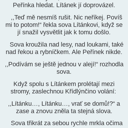
Peřínka hledat. Lítánek jí doprovázel.
,,Teď mě nesmíš rušit. Nic neříkej. Povíš
mi to potom!“ řekla sova Lítánkovi, když se
jí snažil vysvětlit jak k tomu došlo.
Sova kroužila nad lesy, nad loukami, také
nad řekou a rybníčkem. Ale Peřínek nikde.
,,Podívám se ještě jednou v alejí!“ rozhodla
sova.
Když spolu s Lítánkem prolétají mezi
stromy, zaslechnou Křídlýnčino volání:
,,Lítánku…, Lítánku…, vrať se domů!?“ a
zase a znovu zněla ta stejná slova.
Sova třikrát za sebou rychle mrkla očima