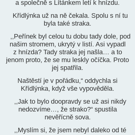
a společně s Lítánkem letí k hnízdu.
Křídlýnka už na ně čekala. Spolu s ní tu
byla také straka.
,,Peřínek byl celou tu dobu tady dole, pod
našim stromem, ukrytý v listí. Asi vypadl
z hnízda? Tady straka jej našla… a to
jenom proto, že se mu leskly očíčka. Proto
jej spatřila.
Naštěstí je v pořádku,“ oddychla si
Křídlýnka, když vše vypověděla.
,,Jak to bylo doopravdy se už asi nikdy
nedozvíme…, že strako?“ spustila
nevěřícně sova.
,,Myslím si, že jsem nebyl daleko od té