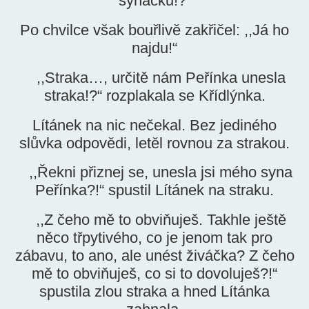
synáčku!?“
Po chvilce však bouřlivě zakřičel: ,,Já ho
najdu!“
,,Straka…, určitě nám Peřínka unesla
straka!?“ rozplakala se Křídlýnka.
Lítánek na nic nečekal. Bez jediného
slůvka odpovědi, letěl rovnou za strakou.
,,Řekni přiznej se, unesla jsi mého syna
Peřínka?!“ spustil Lítánek na straku.
,,Z čeho mě to obviňuješ. Takhle ještě
něco třpytivého, co je jenom tak pro
zábavu, to ano, ale unést živáčka? Z čeho
mě to obviňuješ, co si to dovoluješ?!“
spustila zlou straka a hned Lítánka