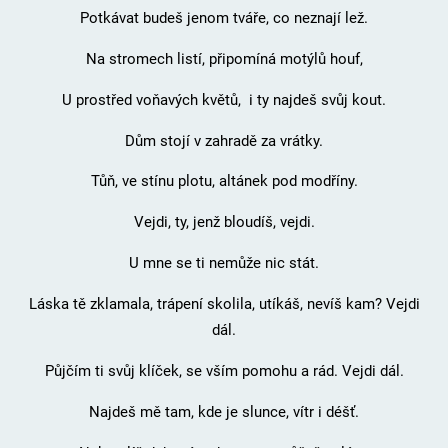
Potkávat budeš jenom tváře, co neznají lež.
Na stromech listí, připomíná motýlů houf,
U prostřed voňavých květů, i ty najdeš svůj kout.
Dům stojí v zahradě za vrátky.
Tůň, ve stínu plotu, altánek pod modříny.
Vejdi, ty, jenž bloudíš, vejdi.
U mne se ti nemůže nic stát.
Láska tě zklamala, trápení skolila, utíkáš, nevíš kam? Vejdi
dál.
Půjčím ti svůj klíček, se vším pomohu a rád. Vejdi dál.
Najdeš mě tam, kde je slunce, vítr i déšť.