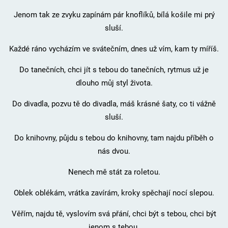
Jenom tak ze zvyku zapínám pár knoflíků, bílá košile mi prý
sluší.
Každé ráno vycházím ve svátečním, dnes už vím, kam ty míříš.
Do tanečních, chci jít s tebou do tanečních, rytmus už je
dlouho můj styl života.
Do divadla, pozvu tě do divadla, máš krásné šaty, co ti vážně
sluší.
Do knihovny, půjdu s tebou do knihovny, tam najdu příběh o
nás dvou.
Nenech mě stát za roletou.
Oblek oblékám, vrátka zavírám, kroky spěchají nocí slepou.
Věřím, najdu tě, vyslovím svá přání, chci být s tebou, chci být
jenom s tebou.