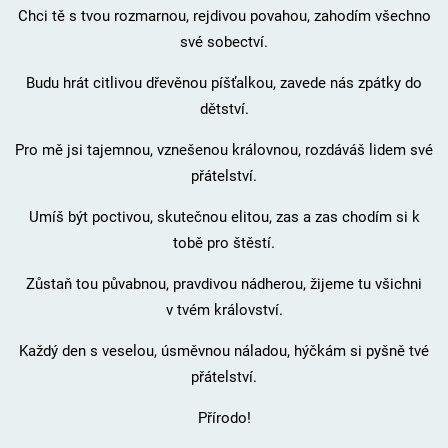
Chci tě s tvou rozmarnou, rejdivou povahou, zahodím všechno
své sobectví.
Budu hrát citlivou dřevěnou píšťalkou, zavede nás zpátky do
dětství.
Pro mě jsi tajemnou, vznešenou královnou, rozdáváš lidem své
přátelství.
Umíš být poctivou, skutečnou elitou, zas a zas chodím si k
tobě pro štěstí.
Zůstaň tou půvabnou, pravdivou nádherou, žijeme tu všichni
v tvém království.
Každý den s veselou, úsměvnou náladou, hýčkám si pyšně tvé
přátelství.
Přírodo!