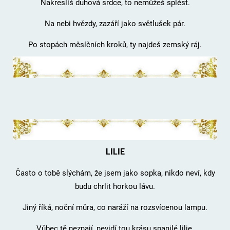
Nakreslíš duhová srdce, to nemůžeš splést.
Na nebi hvězdy, zazáří jako světlušek pár.
Po stopách měsíčních kroků, ty najdeš zemský ráj.
LILIE
Často o tobě slýchám, že jsem jako sopka, nikdo neví, kdy
budu chrlit horkou lávu.
Jiný říká, noční můra, co naráží na rozsvícenou lampu.
Vůbec tě neznají, nevidí tou krásu spanilé lilie.