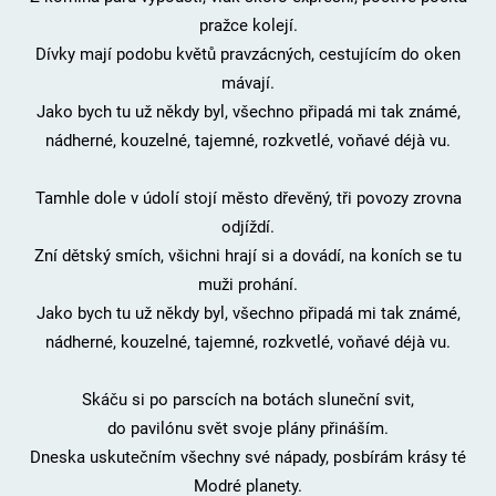
pražce kolejí.
Dívky mají podobu květů pravzácných, cestujícím do oken
mávají.
Jako bych tu už někdy byl, všechno připadá mi tak známé,
nádherné, kouzelné, tajemné, rozkvetlé, voňavé déjà vu.
Tamhle dole v údolí stojí město dřevěný, tři povozy zrovna
odjíždí.
Zní dětský smích, všichni hrají si a dovádí, na koních se tu
muži prohání.
Jako bych tu už někdy byl, všechno připadá mi tak známé,
nádherné, kouzelné, tajemné, rozkvetlé, voňavé déjà vu.
Skáču si po parscích na botách sluneční svit,
do pavilónu svět svoje plány přináším.
Dneska uskutečním všechny své nápady, posbírám krásy té
Modré planety.