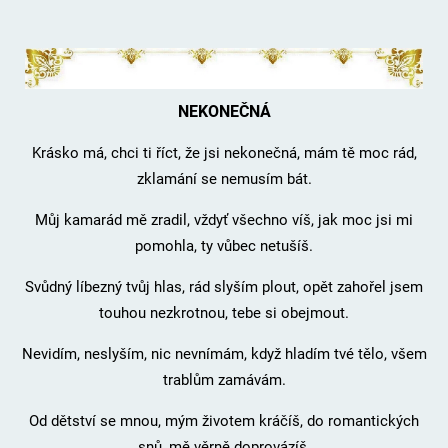
NEKONEČNÁ
Krásko má, chci ti říct, že jsi nekonečná, mám tě moc rád,
zklamání se nemusím bát.
Můj kamarád mě zradil, vždyť všechno víš, jak moc jsi mi
pomohla, ty vůbec netušíš.
Svůdný líbezný tvůj hlas, rád slyším plout, opět zahořel jsem
touhou nezkrotnou, tebe si obejmout.
Nevidím, neslyším, nic nevnímám, když hladím tvé tělo, všem
trablům zamávám.
Od dětství se mnou, mým životem kráčíš, do romantických
snů, mě věrně doprovázíš.