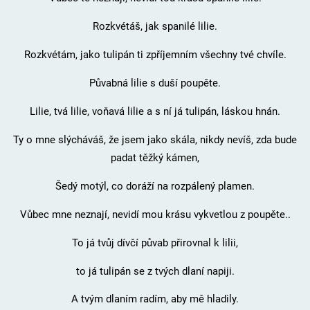
Rozkvétáš, jak spanilé lilie.
Rozkvétám, jako tulipán ti zpříjemním všechny tvé chvíle.
Půvabná lilie s duší poupěte.
Lilie, tvá lilie, voňavá lilie a s ní já tulipán, láskou hnán.
Ty o mne slýcháváš, že jsem jako skála, nikdy nevíš, zda bude
padat těžký kámen,
Šedý motýl, co doráží na rozpálený plamen.
Vůbec mne neznají, nevidí mou krásu vykvetlou z poupěte..
To já tvůj dívčí půvab přirovnal k lilii,
to já tulipán se z tvých dlaní napiji.
A tvým dlaním radím, aby mě hladily.