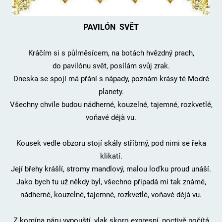
PAVILÓN SVĚT
Kráčím si s půlměsícem, na botách hvězdný prach,
do pavilónu svět, posílám svůj zrak.
Dneska se spojí má přání s nápady, poznám krásy té Modré
planety.
Všechny chvíle budou nádherné, kouzelné, tajemné, rozkvetlé,
voňavé déjà vu.
Kousek vedle obzoru stojí skály stříbrný, pod nimi se řeka
klikatí.
Její břehy krášlí, stromy mandlový, malou loďku proud unáší.
Jako bych tu už někdy byl, všechno připadá mi tak známé,
nádherné, kouzelné, tajemné, rozkvetlé, voňavé déjà vu.
Z komína páru vypouští, vlak skoro expresní, poctivě počítá