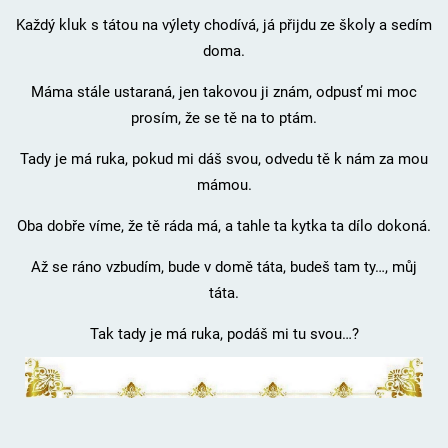
Každý kluk s tátou na výlety chodívá, já přijdu ze školy a sedím
doma.
Máma stále ustaraná, jen takovou ji znám, odpusť mi moc
prosím, že se tě na to ptám.
Tady je má ruka, pokud mi dáš svou, odvedu tě k nám za mou
mámou.
Oba dobře víme, že tě ráda má, a tahle ta kytka ta dílo dokoná.
Až se ráno vzbudím, bude v domě táta, budeš tam ty…, můj
táta.
Tak tady je má ruka, podáš mi tu svou…?