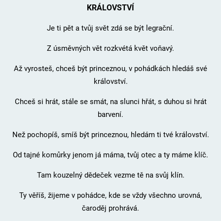
KRÁLOVSTVÍ
Je ti pět a tvůj svět zdá se být legrační.
Z úsměvných vět rozkvétá květ voňavý.
Až vyrosteš, chceš být princeznou, v pohádkách hledáš své
království.
Chceš si hrát, stále se smát, na slunci hřát, s duhou si hrát
barvení.
Než pochopíš, smíš být princeznou, hledám ti tvé království.
Od tajné komůrky jenom já máma, tvůj otec a ty máme klíč.
Tam kouzelný dědeček vezme tě na svůj klín.
Ty věříš, žijeme v pohádce, kde se vždy všechno urovná,
čaroděj prohrává.