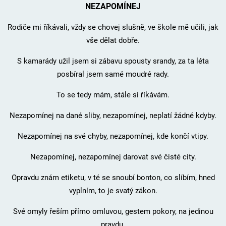
NEZAPOMÍNEJ
Rodiče mi říkávali, vždy se chovej slušně, ve škole mě učili, jak
vše dělat dobře.
S kamarády užil jsem si zábavu spousty srandy, za ta léta
posbíral jsem samé moudré rady.
To se tedy mám, stále si říkávám.
Nezapomínej na dané sliby, nezapomínej, neplatí žádné kdyby.
Nezapomínej na své chyby, nezapomínej, kde končí vtipy.
Nezapomínej, nezapomínej darovat své čisté city.
Opravdu znám etiketu, v té se snoubí bonton, co slíbím, hned
vyplním, to je svatý zákon.
Své omyly řeším přímo omluvou, gestem pokory, na jedinou
pravdu.