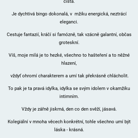
čistá.
Je dychtivá bingo dokonalá, v mžiku energická, neztrácí
eleganci.
Cestuje fantazií, kráčí si famózně, tak vzácně galantní, občas
groteskní.
Víš, moje milá je to hezké, všechno to hašteření a to něžné
hlazení,
vždyť ohromí charakterem a umí tak překrásně chlácholit.
To pak je ta pravá idylka, idylka se svým idolem v okamžiku
intimním.
Vždy je zářně jiskrná, den co den svěží, jásavá.
Kolegiální v mnoha věcech konkrétní, tohle všechno umí být
láska - krásná.