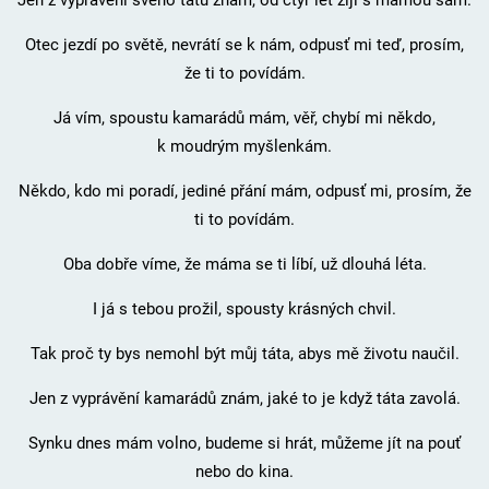
Otec jezdí po světě, nevrátí se k nám, odpusť mi teď, prosím,
že ti to povídám.
Já vím, spoustu kamarádů mám, věř, chybí mi někdo,
k moudrým myšlenkám.
Někdo, kdo mi poradí, jediné přání mám, odpusť mi, prosím, že
ti to povídám.
Oba dobře víme, že máma se ti líbí, už dlouhá léta.
I já s tebou prožil, spousty krásných chvil.
Tak proč ty bys nemohl být můj táta, abys mě životu naučil.
Jen z vyprávění kamarádů znám, jaké to je když táta zavolá.
Synku dnes mám volno, budeme si hrát, můžeme jít na pouť
nebo do kina.