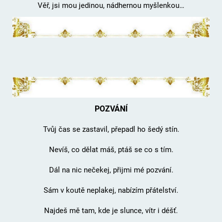
Věř, jsi mou jedinou, nádhernou myšlenkou…
POZVÁNÍ
Tvůj čas se zastavil, přepadl ho šedý stín.
Nevíš, co dělat máš, ptáš se co s tím.
Dál na nic nečekej, přijmi mé pozvání.
Sám v koutě neplakej, nabízím přátelství.
Najdeš mě tam, kde je slunce, vítr i déšť.