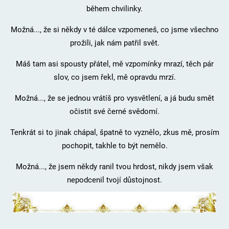
během chvilinky.
Možná..., že si někdy v té dálce vzpomeneš, co jsme všechno
prožili, jak nám patřil svět.
Máš tam asi spousty přátel, mě vzpomínky mrazí, těch pár
slov, co jsem řekl, mě opravdu mrzí.
Možná..., že se jednou vrátíš pro vysvětlení, a já budu smět
očistit své černé svědomí.
Tenkrát si to jinak chápal, špatně to vyznělo, zkus mě, prosím
pochopit, takhle to být nemělo.
Možná..., že jsem někdy ranil tvou hrdost, nikdy jsem však
nepodcenil tvojí důstojnost.