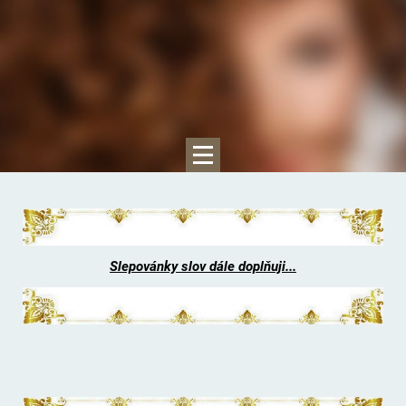
Slepovánky slov dále doplňuji...