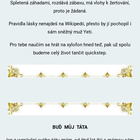
Spletená záhadami, rozdává zábavu, má vlohy k žertování,
proto je žádaná.
Pravidla lásky nenajdeš na Wikipedii, přesto by jí pochopil i
sám sněžný muž Yeti.
Pro tebe naučím se hrát na xylofon hned teď, pak už spolu
budeme celý život tančit quickstep.
BUĎ MŮJ TÁTA
Jen z vyprávění svého tátu znám, od čtyř let žiji s mámou sám.