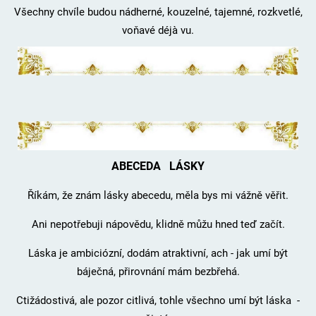
Všechny chvíle budou nádherné, kouzelné, tajemné, rozkvetlé,
voňavé déjà vu.
ABECEDA LÁSKY
Říkám, že znám lásky abecedu, měla bys mi vážně věřit.
Ani nepotřebuji nápovědu, klidně můžu hned teď začít.
Láska je ambiciózní, dodám atraktivní, ach - jak umí být
báječná, přirovnání mám bezbřehá.
Ctižádostivá, ale pozor citlivá, tohle všechno umí být láska -