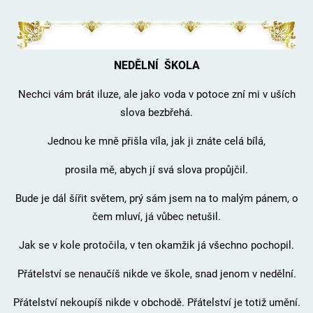
NEDĚLNÍ ŠKOLA
Nechci vám brát iluze, ale jako voda v potoce zní mi v uších
slova bezbřehá.
Jednou ke mně přišla víla, jak ji znáte celá bílá,
prosila mě, abych jí svá slova propůjčil.
Bude je dál šířit světem, prý sám jsem na to malým pánem, o
čem mluví, já vůbec netušil.
Jak se v kole protočila, v ten okamžik já všechno pochopil.
Přátelství se nenaučíš nikde ve škole, snad jenom v nedělní.
Přátelství nekoupíš nikde v obchodě. Přátelství je totiž umění.