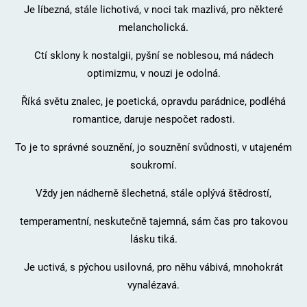
Je líbezná, stále lichotivá, v noci tak mazlivá, pro některé
melancholická.
Ctí sklony k nostalgii, pyšní se noblesou, má nádech
optimizmu, v nouzi je odolná.
Říká světu znalec, je poetická, opravdu parádnice, podléhá
romantice, daruje nespočet radosti.
To je to správné souznění, jo souznění svůdnosti, v utajeném
soukromí.
Vždy jen nádherně šlechetná, stále oplývá štědrostí,
temperamentní, neskutečně tajemná, sám čas pro takovou
lásku tiká.
Je uctivá, s pýchou usilovná, pro něhu vábivá, mnohokrát
vynalézavá.