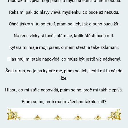
Táborák mi zpívá mojí píseň, o mých snech a o mém osudu.
Řeka mi pak do hlavy vlévá, myšlenku, co bude až nebudu.
Ohně jiskry si tu poletují, ptám se jich, jak dlouho budu žít.
Na řece vlnky si tančí, ptám se, kolik štěstí budu mít.
Kytara mi hraje mojí píseň, o mém štěstí a také zklamání.
Hlas můj mi stále napovídá, co může být ještě víc nádherný.
Šest strun, co je na kytaře mé, ptám se jich, jestli mi tu někdo
lže.
Hlasu, co mi stále napovídá, ptám se ho, proč mi takhle zpívá.
Ptám se ho, proč má to všechno takhle znít?