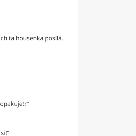
jich ta housenka posílá.
 opakuje!?“
si!“