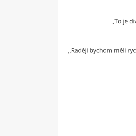
,,To je d
,,Raději bychom měli ryc