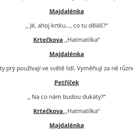
Majdalénka
,, Jé, ahoj krtku…, co tu děláš?“
Krtečkova
,,Hatmatilka“
Majdalénka
ty prý používají ve světě lidí. Vyměňují za ně různé
Petříček
,, Na co nám budou dukáty?“
Krtečkova
,,Hatmatilka“
Majdalénka