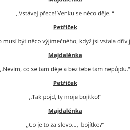
,,Vstávej přece! Venku se něco děje. “
Petříček
o musí být něco výjimečného, když jsi vstala dřív j
Majdalénka
,,Nevím, co se tam děje a bez tebe tam nepůjdu.“
Petříček
,,Tak pojď, ty moje bojítko!“
Majdalénka
,,Co je to za slovo…, bojítko?“