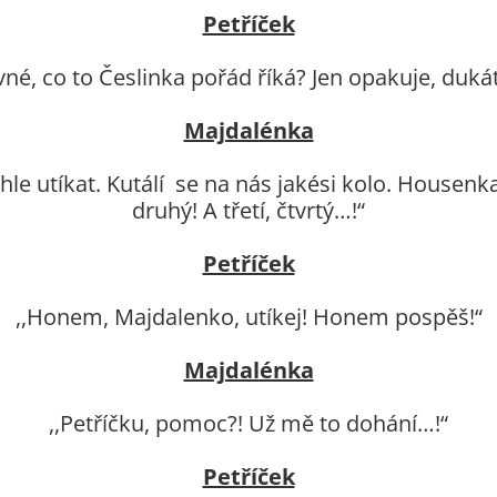
Petříček
ivné, co to Česlinka pořád říká? Jen opakuje, duká
Majdalénka
hle utíkat. Kutálí se na nás jakési kolo. Housenka
druhý! A třetí, čtvrtý…!“
Petříček
,,Honem, Majdalenko, utíkej! Honem pospěš!“
Majdalénka
,,Petříčku, pomoc?! Už mě to dohání…!“
Petříček