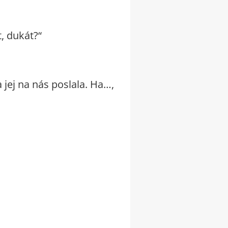
t, dukát?“
 jej na nás poslala. Ha…,