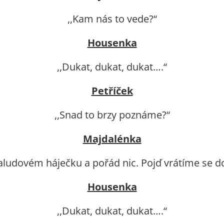
,,Kam nás to vede?“
Housenka
,,Dukat, dukat, dukat….“
Petříček
,,Snad to brzy poznáme?“
Majdalénka
žaludovém háječku a pořád nic. Pojď vrátíme se d
Housenka
,,Dukat, dukat, dukat….“