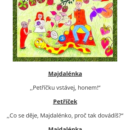
Majdalénka
,,Petříčku vstávej, honem!“
Petříček
,,Co se děje, Majdalénko, proč tak dovádíš?“
Majdalénka