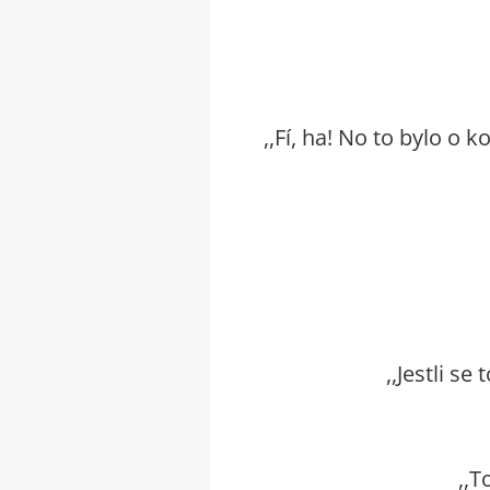
,,Fí, ha! No to bylo o 
,,Jestli s
,,T