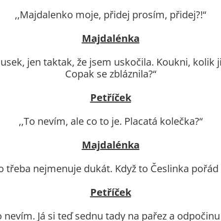
,,Majdalenko moje, přidej prosím, přidej?!“
Majdalénka
kousek, jen taktak, že jsem uskočila. Koukni, kolik 
Copak se zbláznila?“
Petříček
,,To nevím, ale co to je. Placatá kolečka?“
Majdalénka
e to třeba nejmenuje dukát. Když to Česlinka pořád
Petříček
o nevím. Já si teď sednu tady na pařez a odpočinu 